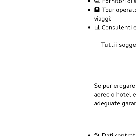
💻 Fornitori di 
🏨 Tour operato
viaggi;
📊 Consulenti e
Tutti i sogg
Se per erogare 
aeree o hotel e
adeguate garan
📂 Dati contratt