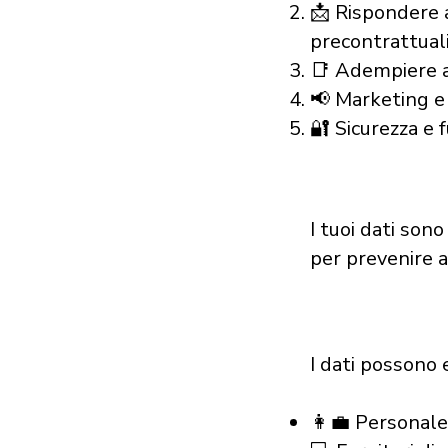
📩 Rispondere a
precontrattuali
📑 Adempiere ad
📢 Marketing e 
🔐 Sicurezza e 
I tuoi dati son
per prevenire a
I dati possono 
👩‍💼 Personale