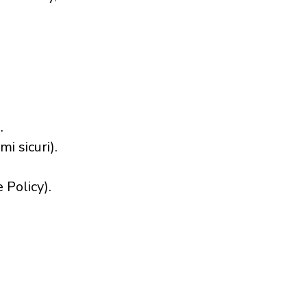
.
i sicuri).
e Policy).