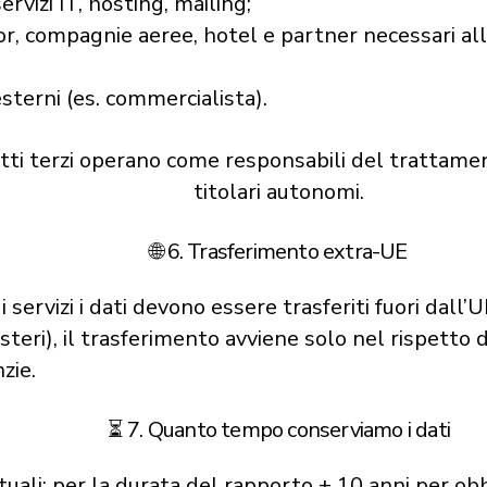
servizi IT, hosting, mailing;
r, compagnie aeree, hotel e partner necessari all
sterni (es. commercialista).
etti terzi operano come responsabili del trattame
titolari autonomi.
🌐 6. Trasferimento extra-UE
i servizi i dati devono essere trasferiti fuori dall
steri), il trasferimento avviene solo nel rispetto
zie.
⏳ 7. Quanto tempo conserviamo i dati
uali: per la durata del rapporto + 10 anni per obbl