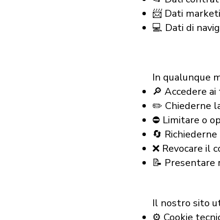
📨 Dati market
💻 Dati di navi
In qualunque 
🔎 Accedere ai t
✏️ Chiederne la
⛔ Limitare o o
🔄 Richiederne 
❌ Revocare il 
📝 Presentare 
Il nostro sito ut
⚙️ Cookie tecni