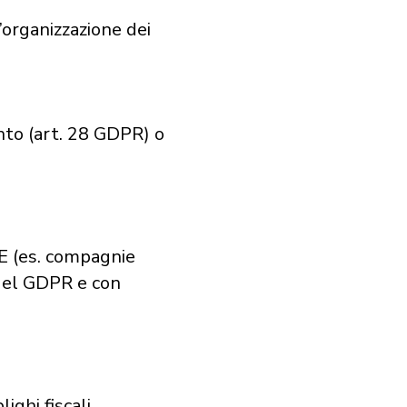
’organizzazione dei
nto (art. 28 GDPR) o
’UE (es. compagnie
 del GDPR e con
ighi fiscali.