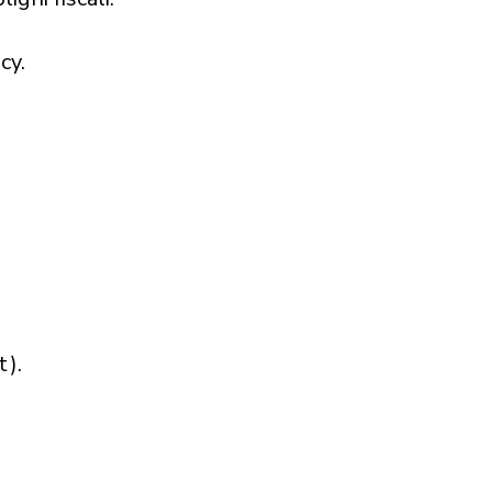
cy.
t
).